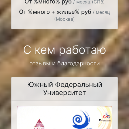
От %много% руб
/ месяц (СПб)
От %много + жилье% руб
/ месяц
(Москва)
С кем работаю
отзывы и благодарности
Южный Федеральный
Университет